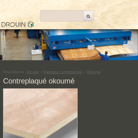
Vous êtes ici :
Accueil
/
Panneau contreplaqué
/
Okoumé
Contreplaqué okoumé