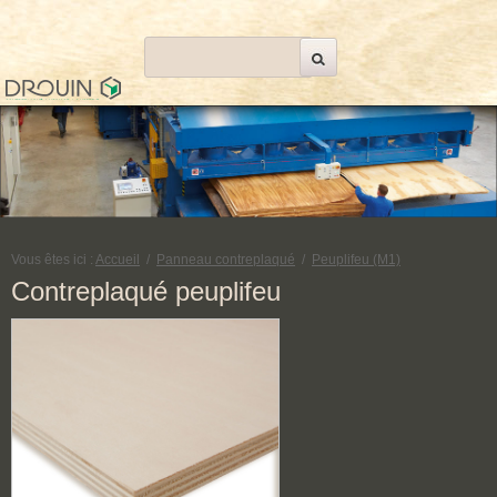
Vous êtes ici :
Accueil
/
Panneau contreplaqué
/
Peuplifeu (M1)
Contreplaqué peuplifeu